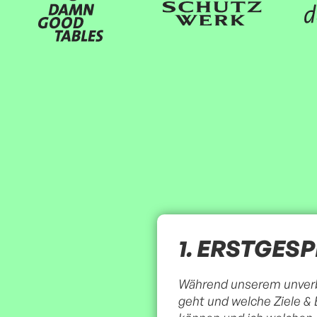
1. ERSTGES
Während unserem unverbi
geht und welche Ziele & 