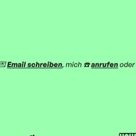
 💌
Email schreiben
, mich ☎️
anrufen
oder 