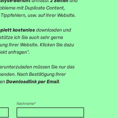
alyse-Bericht
umfasst
2 Seiten
und
Probleme mit Duplicate Content,
 Tippfehlern, usw. auf Ihrer Website.
plett kostenlos
downloaden und
tütze ich Sie auch sehr gerne
ung Ihrer Website. Klicken Sie dazu
jekt anfragen".
erunterzuladen müssen Sie nur das
enden. Nach Bestätigung Ihrer
den
Downloadlink per Email
.
Nachname*