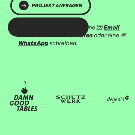
PROJEKT ANFRAGEN
Alternativ kannst du mir eine 💌
Email
schreiben
, mich ☎️
anrufen
oder eine 💬
WhatsApp
schreiben.